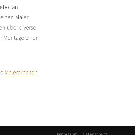
gebot an
 einen Maler
en über diverse
ur Montage einer
de
Malerarbeiten
Impressum
Datenschutz