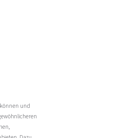
n können und
ngewöhnlicheren
then,
nbieten. Dazu