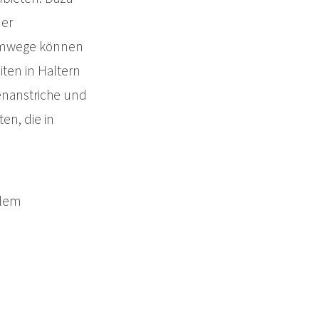
der
 Umwege können
iten in Haltern
enanstriche und
n, die in
llem