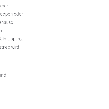
serer
nreppen oder
genauso
im
 in Lippling
trieb wird
und